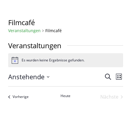
Filmcafé
Veranstaltungen
Filmcafé
Veranstaltungen
Es wurden keine Ergebnisse gefunden.
Hinweis
Anstehende
Veranst
Vera
Suche
Liste
Ansi
Datum
Suche
Navi
wählen.
und
Heute
Nächste
Veranstaltungen
Vorherige
Veransta
Ansichte
Navigat