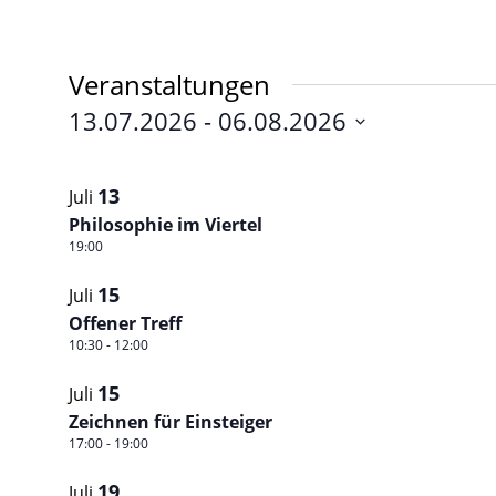
Veranstaltungen
13.07.2026
 - 
06.08.2026
Datum
List
auswählen.
13
Juli
of
Philosophie im Viertel
Veranstaltungen
19:00
in
15
Juli
Photo
Offener Treff
10:30
-
12:00
View
15
Juli
Zeichnen für Einsteiger
17:00
-
19:00
19
Juli