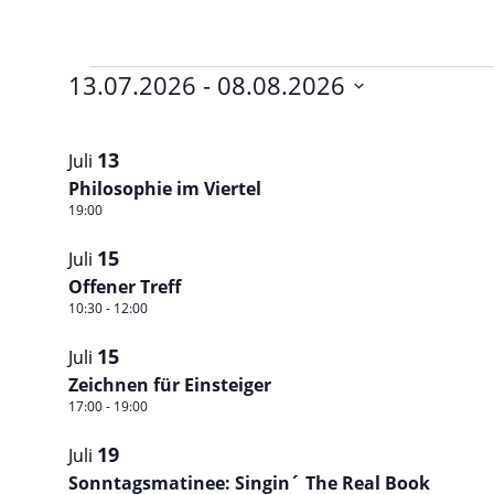
Veranstaltungen
13.07.2026
 - 
08.08.2026
Datum
List
auswählen.
13
Juli
of
Philosophie im Viertel
Veranstaltungen
19:00
in
15
Juli
Photo
Offener Treff
10:30
-
12:00
View
15
Juli
Zeichnen für Einsteiger
17:00
-
19:00
19
Juli
Sonntagsmatinee: Singin´ The Real Book