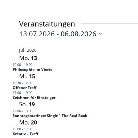
Veranstaltungen
13.07.2026
 - 
06.08.2026
Datum
auswählen.
Juli 2026
Mo.
13
19:00
-
19:00
Philosophie im Viertel
Mi.
15
10:30
-
12:00
Offener Treff
17:00
-
19:00
Zeichnen für Einsteiger
So.
19
12:00
-
13:00
Sonntagsmatinee: Singin´ The Real Book
Mo.
20
15:00
-
17:00
Kreativ – Treff