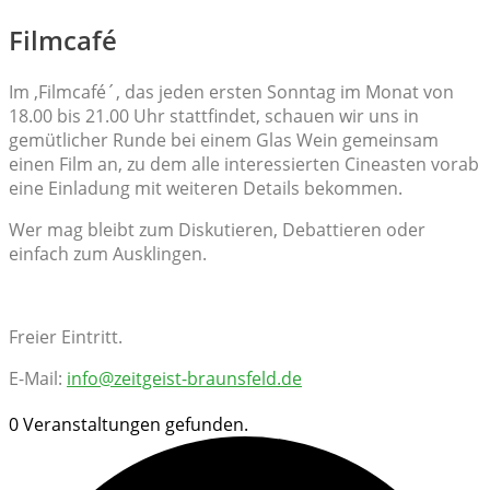
Filmcafé
Im ‚Filmcafé´, das jeden ersten Sonntag im Monat von
18.00 bis 21.00 Uhr stattfindet, schauen wir uns in
gemütlicher Runde bei einem Glas Wein gemeinsam
einen Film an, zu dem alle interessierten Cineasten vorab
eine Einladung mit weiteren Details bekommen.
Wer mag bleibt zum Diskutieren, Debattieren oder
einfach zum Ausklingen.
Freier Eintritt.
E-Mail:
info@zeitgeist-braunsfeld.de
0 Veranstaltungen gefunden.