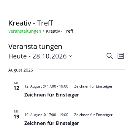
Kreativ - Treff
Veranstaltungen
Kreativ - Treff
Veranstaltungen
Heute
 - 
28.10.2026
Veranst
Vera
Suche
Liste
Ansi
Datum
Suche
Navi
wählen.
August 2026
und
MI.
Ansichte
12. August @ 17:00
-
19:00
Zeichnen für Einsteiger
12
Navigat
Zeichnen für Einsteiger
MI.
19. August @ 17:00
-
19:00
Zeichnen für Einsteiger
19
Zeichnen für Einsteiger