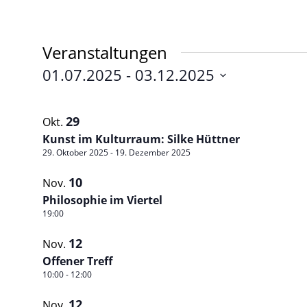
Veranstaltungen
01.07.2025
 - 
03.12.2025
Datum
List
auswählen.
29
Okt.
of
Kunst im Kulturraum: Silke Hüttner
Veranstaltungen
29. Oktober 2025
-
19. Dezember 2025
in
10
Nov.
Photo
Philosophie im Viertel
19:00
View
12
Nov.
Offener Treff
10:00
-
12:00
12
Nov.