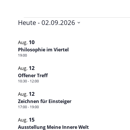
Veranstaltungen
Heute
 - 
02.09.2026
Datum
List
auswählen.
10
Aug.
of
Philosophie im Viertel
Veranstaltungen
19:00
in
12
Aug.
Photo
Offener Treff
10:30
-
12:00
View
12
Aug.
Zeichnen für Einsteiger
17:00
-
19:00
15
Aug.
Ausstellung Meine Innere Welt