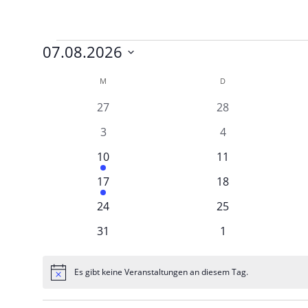
07.08.2026
Datum
Kalender
M
D
wählen.
von
0
0
27
28
Veranstaltungen
Veranstaltungen
Veranstaltungen
0
0
3
4
Veranstaltungen
Veranstaltungen
1
0
10
11
Veranstaltung
Veranstaltungen
1
0
17
18
Veranstaltung
Veranstaltungen
0
0
24
25
Veranstaltungen
Veranstaltungen
0
0
31
1
Veranstaltungen
Veranstaltungen
Es gibt keine Veranstaltungen an diesem Tag.
Hinweis