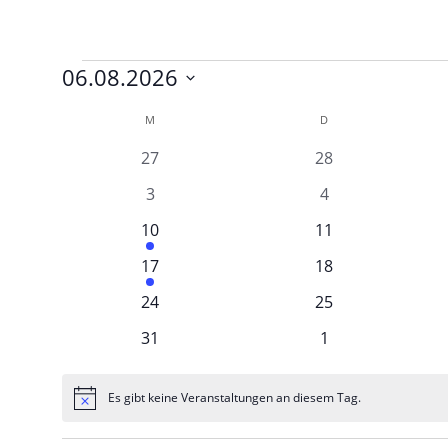
Veranstaltungen
06.08.2026
Datum
Kalender
M
MONTAG
D
DIENSTAG
wählen.
von
0
0
27
28
Veranstaltungen
Veranstaltungen
Veranstaltungen
0
0
3
4
Veranstaltungen
Veranstaltungen
1
0
10
11
Veranstaltung
Veranstaltungen
1
0
17
18
Veranstaltung
Veranstaltungen
0
0
24
25
Veranstaltungen
Veranstaltungen
0
0
31
1
Veranstaltungen
Veranstaltungen
Es gibt keine Veranstaltungen an diesem Tag.
Hinweis