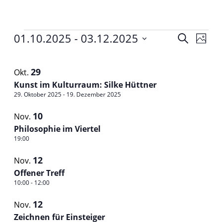
Veranstaltungen
01.10.2025
 - 
03.12.2025
Veranst
Vera
Suche
Foto
Ansi
Datum
Suche
List
Navi
auswählen.
und
29
Okt.
of
Kunst im Kulturraum: Silke Hüttner
Ansichte
Veranstaltungen
29. Oktober 2025
-
19. Dezember 2025
Navigat
in
10
Nov.
Photo
Philosophie im Viertel
19:00
View
12
Nov.
Offener Treff
10:00
-
12:00
12
Nov.
Zeichnen für Einsteiger