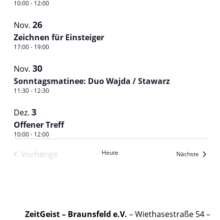
10:00
-
12:00
26
Nov.
Zeichnen für Einsteiger
17:00
-
19:00
30
Nov.
Sonntagsmatinee: Duo Wajda / Stawarz
11:30
-
12:30
3
Dez.
Offener Treff
10:00
-
12:00
Heute
Vorherige
Veranst
Nächste
Veranstaltungen
ZeitGeist – Braunsfeld e.V.
– Wiethasestraße 54 –