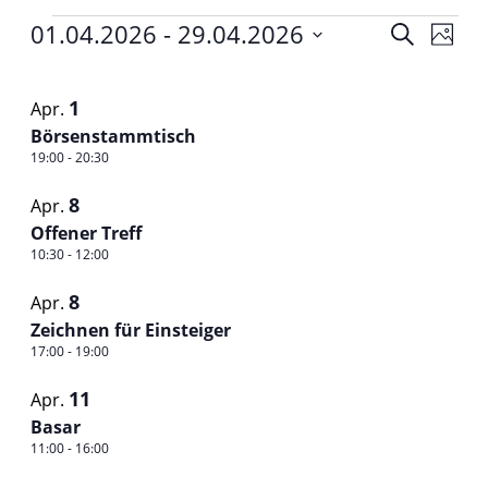
Veranstaltungen
01.04.2026
 - 
29.04.2026
Veranst
Vera
Suche
Foto
Ansi
Datum
Suche
List
Navi
auswählen.
und
1
Apr.
of
Börsenstammtisch
Ansichte
Veranstaltungen
19:00
-
20:30
Navigat
in
8
Apr.
Photo
Offener Treff
10:30
-
12:00
View
8
Apr.
Zeichnen für Einsteiger
17:00
-
19:00
11
Apr.
Basar
11:00
-
16:00