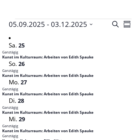
Veranstaltungen
05.09.2025
 - 
03.12.2025
Veranst
Vera
Suche
Zusam
Ansi
Datum
Suche
Navi
auswählen.
und
Sa.
25
Ganztägig
Ansichte
Kunst im Kulturraum: Arbeiten von Edith Spauke
So.
26
Navigat
Ganztägig
Kunst im Kulturraum: Arbeiten von Edith Spauke
Mo.
27
Ganztägig
Kunst im Kulturraum: Arbeiten von Edith Spauke
Di.
28
Ganztägig
Kunst im Kulturraum: Arbeiten von Edith Spauke
Mi.
29
Ganztägig
Kunst im Kulturraum: Arbeiten von Edith Spauke
Ganztägig