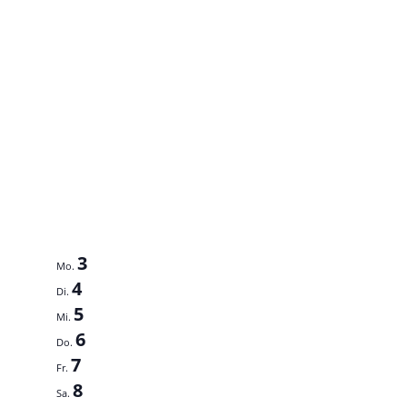
3
Mo.
4
Di.
5
Mi.
6
Do.
7
Fr.
8
Sa.