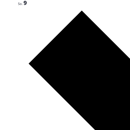
9
So.
Nächste
Woche